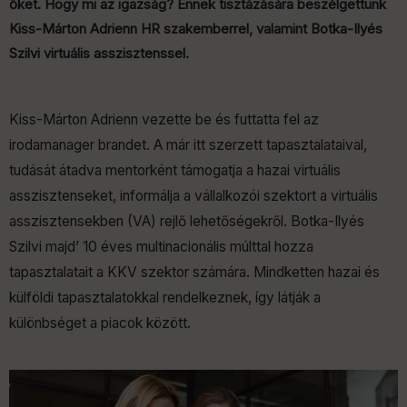
őket. Hogy mi az igazság? Ennek tisztázására beszélgettünk
Kiss-Márton Adrienn HR szakemberrel, valamint Botka-Ilyés
Szilvi virtuális asszisztenssel.
Kiss-Márton Adrienn vezette be és futtatta fel az
irodamanager brandet. A már itt szerzett tapasztalataival,
tudását átadva mentorként támogatja a hazai virtuális
asszisztenseket, informálja a vállalkozói szektort a virtuális
asszisztensekben (VA) rejlő lehetőségekről. Botka-Ilyés
Szilvi majd’ 10 éves multinacionális múlttal hozza
tapasztalatait a KKV szektor számára. Mindketten hazai és
külföldi tapasztalatokkal rendelkeznek, így látják a
különbséget a piacok között.