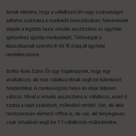
Annak ellenére, hogy a vállalkozói lét nagy szabadságot
adhatna számukra a munkaidő beosztásában, felmérésünk
alapján a legtöbb hazai virtuális asszisztens az ügyfelei
igényeihez igazítja munkaidejét. Többségük a
klasszikusnak számító 8-tól 16 óráig áll ügyfelei
rendelkezésére.
Botka-Ilyés Szilvi: Én úgy fogalmaznék, hogy egy
alvállalkozó, aki más vállalkozóknak segít be különböző
feladatokkal. A munkavégzés helye és ideje teljesen
változó. Mivel a virtuális asszisztens is vállalkozó, ezért ő
szabja a saját szabályait, működési rendjét. Van, aki akár
rendszeresen elérhető offline is, de van, aki ténylegesen
csak virtuálisan segít be 1-1 vállalkozás működésébe.