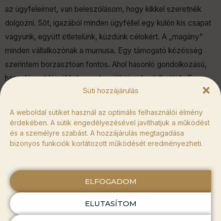
az ügyfeleimet, van beleszólásom, hogy kikkel szeretnék
dolgozni. Sőt, igazából minden ügyféllel egy külön kis csapat
vagyunk, együtt ötletelünk, küzdünk célokért. A „magány”
minden vállalkozónak a mumusa. Egy támogató közösség
szerintem borzasztóan fontos. Ahol hasonló gondolkozású,
hasonló problémákkal szembesülő társakra lelhetünk. Erre
Süti hozzájárulás
vannak az úgynevezett Mastermind csoportok.
A weboldal sütiket használ az optimális felhasználói élmény
érdekében. A sütik engedélyezésével javíthatjuk a működést
Forrás:
HR Portál
és a személyre szabást. A hozzájárulás megtagadása
bizonyos funkciók korlátozott működését eredményezheti.
ELFOGADOM
BÍZD RÁNK A MUNKÁT!
ELUTASÍTOM
SEGÍTÜNK ÉPÍTENI VÁLLALKOZÁSODAT!