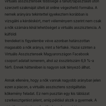
virtuális asszisztensek többsége a tanult/tapasztalati úton
szerzett szakmáját ülteti át online végezhető formába. A
nemek arányára tekintettel igyekeztem korábban is
vizsgálni a kérdéskört, mert véleményem szerint nem csak
a nők számára kínál lehetőséget a virtuális asszisztencia. A
külföldi
trendeket is figyelembe véve azonban határozottan
magasabb a nők aránya, mint a férfiaké. Hazai szinten a
Virtuális Asszisztensek Magyarországon Facebook
csoport adatait ismerem, ahol az összlétszám 6,9 %-a
férfi. Ennek hátterében is nagyon sok tényező állhat.
Annak ellenére, hogy a nők vannak nagyobb arányban jelen
ezen a piacon, a virtuális asszisztens szolgáltatás
kőkemény feladat. Ez nem pusztán egy kis táblázat
szerkesztgetést jelent, amíg például alszik a gyermek. A