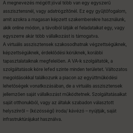
A megnevezés mögött jóval több van egy egyszerű
asszisztensnél, vagy adatrögzítőnél. Ez egy gyűjtőfogalom,
amit azokra a magasan képzett szakemberekre használunk,
akik online módon, a távolból látják el feladataikat egy, vagy
egyszerre akár több vállalkozást is támogatva.
A virtuális asszisztensek szakosodhatnak végzettségüknek,
képzettségüknek, érdeklődési körüknek, korábbi
tapasztalataiknak megfelelően. A VA-k szolgáltatók, a
szolgáltatások köre lefed szinte minden területet. Változatos
megoldásokkal találkozunk a piacon az együttműködési
lehetőségek vonatkozásában, de a virtuális asszisztensek
jellemzően saját vállalkozást működtetnek. Szolgáltatásaikat
saját otthonukból, vagy az általuk szabadon választott
helyszínről – (közösségi) iroda/ kávézó – nyújtják, saját
infrastruktúrájukat használva.