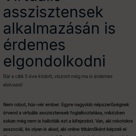
k
a
e
asszisztensek
m
alkalmazásán is
érdemes
elgondolkodni
Bár a cikk 5 éve íródott, viszont még ma is érdemes
elolvasni!
Nem robot, hús-vér ember. Egyre nagyobb népszerűségnek
örvend a virtuális asszisztensek foglalkoztatása, miközben
sokan még nem is hallották ezt a kifejezést. Van, aki robotokra
asszociál, és olyan is akad, aki online titkárnőként képzeli el