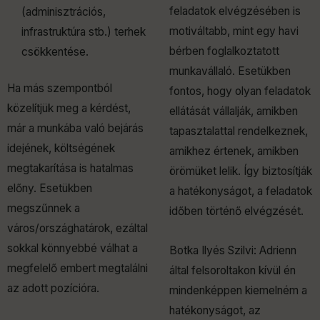
feladatok elvégzésében is
(adminisztrációs,
motiváltabb, mint egy havi
infrastruktúra stb.) terhek
bérben foglalkoztatott
csökkentése.
munkavállaló. Esetükben
Ha más szempontból
fontos, hogy olyan feladatok
közelítjük meg a kérdést,
ellátását vállalják, amikben
már a munkába való bejárás
tapasztalattal rendelkeznek,
idejének, költségének
amikhez értenek, amikben
megtakarítása is hatalmas
örömüket lelik. Így biztosítják
előny. Esetükben
a hatékonyságot, a feladatok
megszűnnek a
időben történő elvégzését.
város/országhatárok, ezáltal
sokkal könnyebbé válhat a
Botka Ilyés Szilvi: Adrienn
megfelelő embert megtalálni
által felsoroltakon kívül én
az adott pozícióra.
mindenképpen kiemelném a
hatékonyságot, az