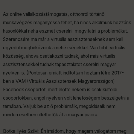
Az online vállalkozástámogatás, otthonról történő
munkavégzés magányossá tehet, ha nincs alkalmunk hozzánk
hasonlókkal néha eszmét cserélni, megvitatni a problémákat.
Szerencsére ma már a virtuális asszisztenseknek sem kell
egyedül megbirkózniuk a nehézségekkel. Van több virtuális
közösség, ahova csatlakozni tudnak, ahol más virtuális
asszisztensekkel tudnak tapasztalatot cserélni magyar
nyelven is. (Pontosan emiatt indítottam hoztam létre 2017-
ben a VAM (Virtuális Asszisztensek Magyarországon)
Facebook csoportot, mert előtte nekem is csak külföldi
csoportokban, angol nyelven volt lehetőségem beszélgetni a
témában. Valljuk be az ő problémáik, megoldásaik nem
minden esetben ültethetők át a magyar piacra.
Botka Ilyés Szilvi: Én imádom, hogy magam válogatom meg