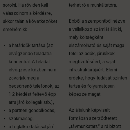
sorolni. Ha röviden kell
terhet ró a munkáltatóra.
válaszolnom a kérdésre,
Ebből a szempontból nézve
akkor talán a következőket
a vállalkozó számlát állít ki,
emelném ki:
mely költségként
a határidők tartása (az
elszámolható és saját maga
elvégzendő feladatra
felel az adók, járulékok
koncentrál. A feladat
megfizetéséért, a saját
elvégzése közben nem
infrastruktúrájáért. Elemi
zavarják meg a
érdeke, hogy tudását szinten
becsörrenő telefonok, az
tartsa és folyamatosan
1-2 kérdést feltevő épp
képezze magát.
arra járó kollegák stb.),
Az általunk képviselt
a partneri gondolkodás,
formában szerződtetett
szakmaiság,
„távmunkatárs” a rá bízott
a foglalkoztatással járó