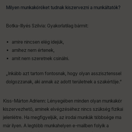
Milyen munkaköröket tudnak kiszervezni a munkáltatók?
Botka-Illyés Szilvia: Gyakorlatilag bármit:
amire nincsen elég idejük,
amihez nem értenek,
amit nem szeretnek csinálni.
„Inkább azt tartom fontosnak, hogy olyan asszisztenssel
dolgozzanak, aki annak az adott területnek a szakértője.”
Kiss-Márton Adrienn: Lényegében minden olyan munkakör
kiszervezhető, aminek elvégzéséhez nincs szükség fizikai
jelenlétre. Ha megfigyeljük, az irodai munkák többsége ma
már ilyen. A legtöbb munkahelyen e-mailben folyik a