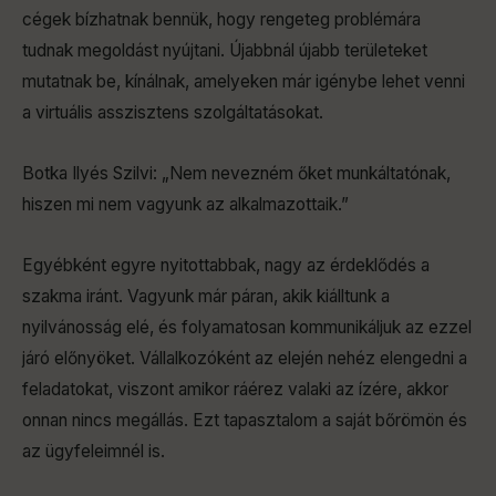
cégek bízhatnak bennük, hogy rengeteg problémára
tudnak megoldást nyújtani. Újabbnál újabb területeket
mutatnak be, kínálnak, amelyeken már igénybe lehet venni
a virtuális asszisztens szolgáltatásokat.
Botka Ilyés Szilvi: „Nem nevezném őket munkáltatónak,
hiszen mi nem vagyunk az alkalmazottaik.”
Egyébként egyre nyitottabbak, nagy az érdeklődés a
szakma iránt. Vagyunk már páran, akik kiálltunk a
nyilvánosság elé, és folyamatosan kommunikáljuk az ezzel
járó előnyöket. Vállalkozóként az elején nehéz elengedni a
feladatokat, viszont amikor ráérez valaki az ízére, akkor
onnan nincs megállás. Ezt tapasztalom a saját bőrömön és
az ügyfeleimnél is.