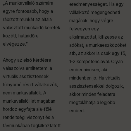
„A munkavállaló számára
eredményességet. Ha egy
egyre fontosabb, hogy a
vállalkozó megengedheti
rábízott munkát az általa
magának, hogy végre
választott munkaidő keretek
felvegyen egy
között, határidőre
alkalmazottat, kifizesse az
elvégezze.”
adókat, a munkaeszközöket
stb, az akkor is csak egy fő,
Ahogy az első kérdésre
1-2 kompetenciával. Olyan
válaszolva említettem, a
ember nincsen, aki
virtuális asszisztensek
mindenben jó. Ha virtuális
túlnyomó részt vállalkozók,
asszisztensekkel dolgozik,
nem munkavállalók. A
akkor minden feladatra
munkavállalói lét magában
megtalálhatja a legjobb
hordoz egyfajta alá-fölé
embert.
rendeltségi viszonyt és a
távmunkában foglalkoztatott