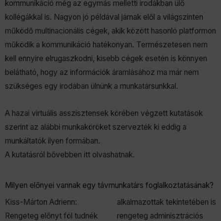
kommunikáció még az egymás melletti irodákban ülő
kollégákkal is. Nagyon jó példával járnak elől a világszinten
működő multinacionális cégek, akik között hasonló platformon
működik a kommunikáció hatékonyan. Természetesen nem
kell ennyire elrugaszkodni, kisebb cégek esetén is könnyen
belátható, hogy az információk áramlásához ma már nem
szükséges egy irodában ülnünk a munkatársunkkal.
A hazai virtuális asszisztensek körében végzett kutatások
szerint az alábbi munkaköröket szervezték ki eddig a
munkáltatók ilyen formában.
A kutatásról bővebben itt olvashatnak.
Milyen előnyei vannak egy távmunkatárs foglalkoztatásának?
Kiss-Márton Adrienn:
alkalmazottak tekintetében is
Rengeteg előnyt föl tudnék
rengeteg adminisztrációs