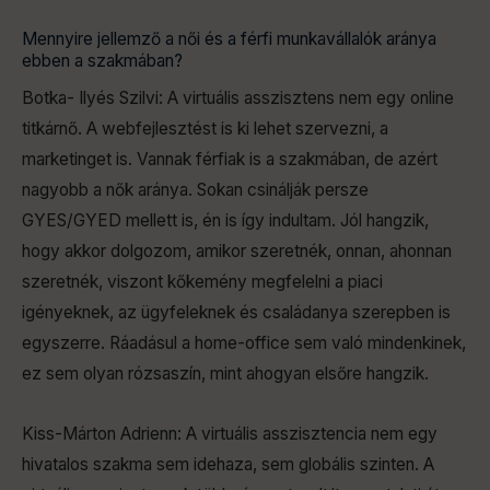
Mennyire jellemző a női és a férfi munkavállalók aránya
ebben a szakmában?
Botka- Ilyés Szilvi: A virtuális asszisztens nem egy online
titkárnő. A webfejlesztést is ki lehet szervezni, a
marketinget is. Vannak férfiak is a szakmában, de azért
nagyobb a nők aránya. Sokan csinálják persze
GYES/GYED mellett is, én is így indultam. Jól hangzik,
hogy akkor dolgozom, amikor szeretnék, onnan, ahonnan
szeretnék, viszont kőkemény megfelelni a piaci
igényeknek, az ügyfeleknek és családanya szerepben is
egyszerre. Ráadásul a home-office sem való mindenkinek,
ez sem olyan rózsaszín, mint ahogyan elsőre hangzik.
Kiss-Márton Adrienn: A virtuális asszisztencia nem egy
hivatalos szakma sem idehaza, sem globális szinten. A