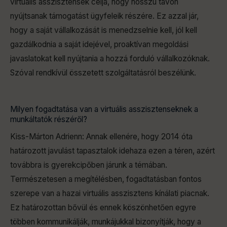
virtuális asszisztensek célja, hogy hosszú távon
nyújtsanak támogatást ügyfeleik részére. Ez azzal jár,
hogy a saját vállalkozását is menedzselnie kell, jól kell
gazdálkodnia a saját idejével, proaktívan megoldási
javaslatokat kell nyújtania a hozzá forduló vállalkozóknak.
Szóval rendkívül összetett szolgáltatásról beszélünk.
Milyen fogadtatása van a virtuális asszisztenseknek a
munkáltatók részéről?
Kiss-Márton Adrienn: Annak ellenére, hogy 2014 óta
határozott javulást tapasztalok idehaza ezen a téren, azért
továbbra is gyerekcipőben járunk a témában.
Természetesen a megítélésben, fogadtatásban fontos
szerepe van a hazai virtuális asszisztens kínálati piacnak.
Ez határozottan bővül és ennek köszönhetően egyre
többen kommunikálják, munkájukkal bizonyítják, hogy a