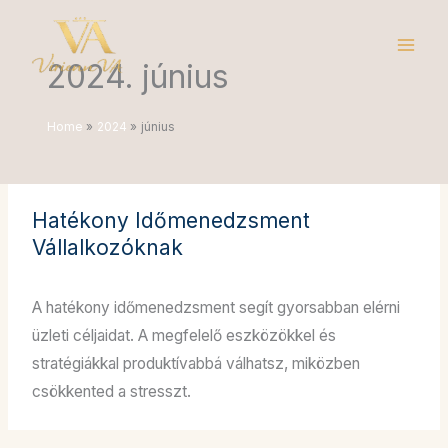
Skip
to
2024. június
content
Home
2024
június
Hatékony Időmenedzsment
Vállalkozóknak
VA tartalom
,
Vállalkozásoknak
/
június 18, 2024
A hatékony időmenedzsment segít gyorsabban elérni
üzleti céljaidat. A megfelelő eszközökkel és
stratégiákkal produktívabbá válhatsz, miközben
csökkented a stresszt.