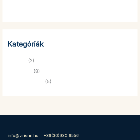
Kategóriák
Ünnepek
(2)
VA tartalom
(8)
Vállalkozásoknak
(5)
info@virienn.hu +36(30)930 6556