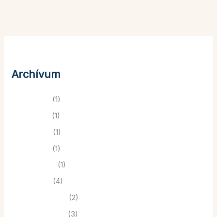
Archívum
2026. április
(1)
2024. június
(1)
2024. május
(1)
2024. április
(1)
2024. február
(1)
2024. január
(4)
2023. december
(2)
2023. november
(3)