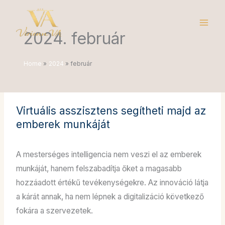
Skip
to
2024. február
content
Home
2024
február
Virtuális asszisztens segítheti majd az
emberek munkáját
VA tartalom
/
február 21, 2024
A mesterséges intelligencia nem veszi el az emberek
munkáját, hanem felszabadítja őket a magasabb
hozzáadott értékű tevékenységekre. Az innováció látja
a kárát annak, ha nem lépnek a digitalizáció következő
fokára a szervezetek.