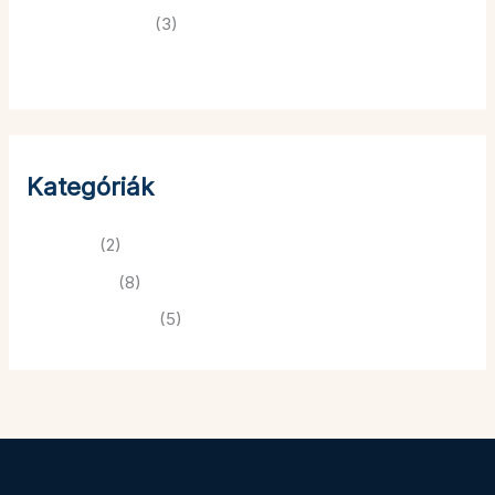
2023. november
(3)
Kategóriák
Ünnepek
(2)
VA tartalom
(8)
Vállalkozásoknak
(5)