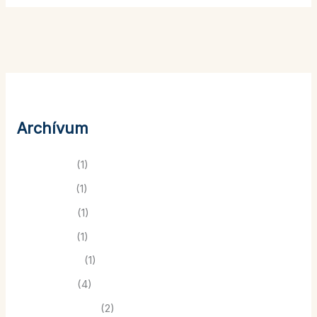
Archívum
2026. április
(1)
2024. június
(1)
2024. május
(1)
2024. április
(1)
2024. február
(1)
2024. január
(4)
2023. december
(2)