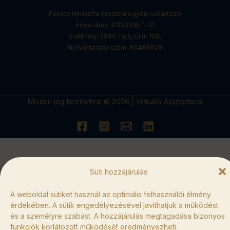
Fekete Nikoletta Krisztina egyéni vállalkozó
Adószáma: 91103318-1-31
Székhely: 2890 Tata, Új út 108.
Nyilvántartási szám: 60489809
Minden jog fenntartva! © 2026
|
Virtuális Asszisztens
Süti hozzájárulás
A weboldal sütiket használ az optimális felhasználói élmény
érdekében. A sütik engedélyezésével javíthatjuk a működést
és a személyre szabást. A hozzájárulás megtagadása bizonyos
funkciók korlátozott működését eredményezheti.