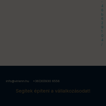
-
4
6
b
6
2
9
1
0
4
/
info@virienn.hu +36(30)930 6556
Segítek építeni a vállalkozásodat!