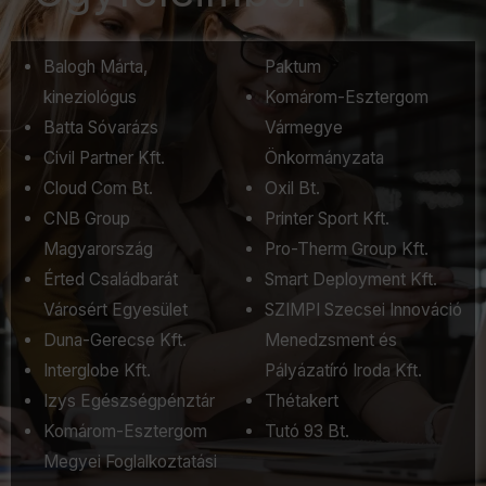
Balogh Márta,
Paktum
kineziológus
Komárom-Esztergom
Batta Sóvarázs
Vármegye
Civil Partner Kft.
Önkormányzata
Cloud Com Bt.
Oxil Bt.
CNB Group
Printer Sport Kft.
Magyarország
Pro-Therm Group Kft.
Érted Családbarát
Smart Deployment Kft.
Városért Egyesület
SZIMPI Szecsei Innováció
Duna-Gerecse Kft.
Menedzsment és
Interglobe Kft.
Pályázatíró Iroda Kft.
Izys Egészségpénztár
Thétakert
Komárom-Esztergom
Tutó 93 Bt.
Megyei Foglalkoztatási