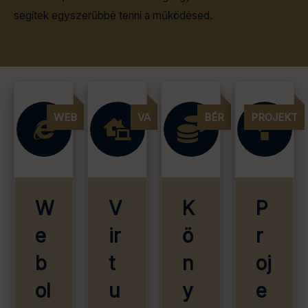
segítek egyszerűbbé tenni a működésed.
W
V
K
P
e
ir
ö
r
b
t
n
oj
ol
u
y
e