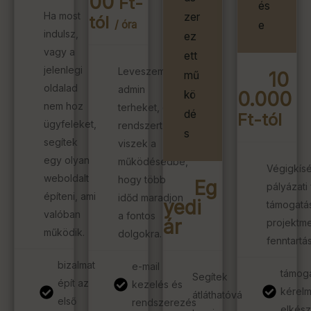
00
Ft-
és
Ha most
zer
tól
/ óra
e
indulsz,
ez
vagy a
ett
jelenlegi
Leveszem az
10
mű
oldalad
admin
0.000
kö
nem hoz
terheket, és
dé
Ft-tól
ügyfeleket,
rendszert
s
segítek
viszek a
egy olyan
működésedbe,
Végigkísé
weboldalt
hogy több
Eg
pályázati
építeni, ami
időd maradjon
yedi
támogatás
valóban
a fontos
ár
projektm
működik.
dolgokra.
fenntartás
bizalmat
e-mail
támoga
Segítek
épít az
kezelés és
kérel
átláthatóvá
első
rendszerezés
elkész