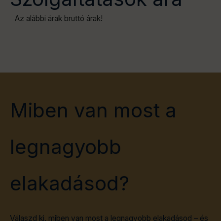
Az alábbi árak bruttó árak!
Miben van most a
legnagyobb
elakadásod?
Válaszd ki, miben van most a legnagyobb elakadásod – és