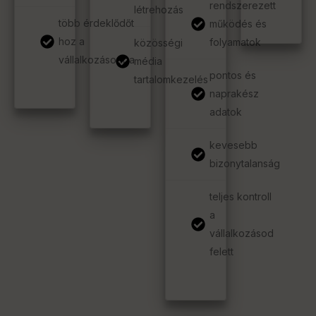
rendszerezett
létrehozás
több érdeklődőt
működés és
hoz a
folyamatok
közösségi
vállalkozásodba
média
pontos és
tartalomkezelés
naprakész
adatok
kevesebb
bizonytalanság
teljes kontroll
a
vállalkozásod
felett