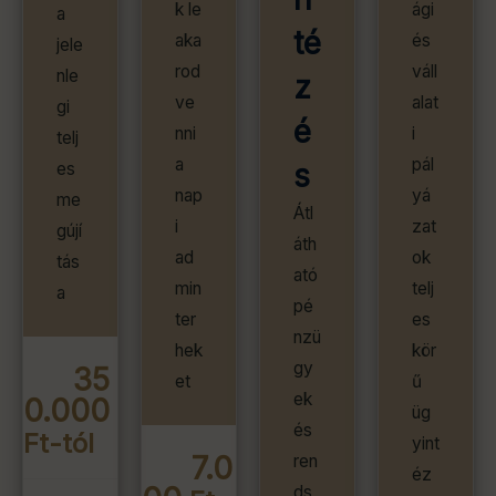
k le
ági
a
té
aka
és
jele
rod
váll
nle
z
ve
alat
gi
é
nni
i
telj
a
pál
s
es
nap
yá
me
Átl
i
zat
gújí
áth
ad
ok
tás
ató
min
telj
a
pé
ter
es
nzü
hek
kör
gy
35
et
ű
ek
0.000
üg
és
Ft-tól
yint
7.0
ren
éz
ds