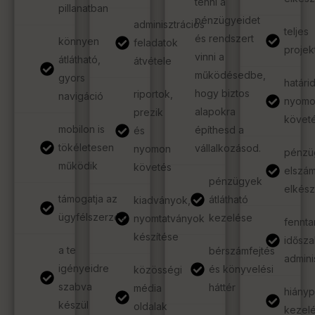
tenni a
pillanatban
pénzügyeidet
adminisztrációs
teljes
és rendszert
könnyen
feladatok
proje
vinni a
átlátható,
átvétele
működésedbe,
gyors
határi
hogy biztos
riportok,
navigáció
nyom
alapokra
prezik
követ
mobilon is
építhesd a
és
tökéletesen
vállalkozásod.
nyomon
pénzü
működik
követés
elszá
pénzügyek
elkész
támogatja az
átlátható
kiadványok,
ügyfélszerzést
kezelése
nyomtatványok
fenntar
készítése
idősza
a te
bérszámfejtés
admini
igényeidre
és könyvelési
közösségi
szabva
háttér
média
hiányp
készül
oldalak
kezel