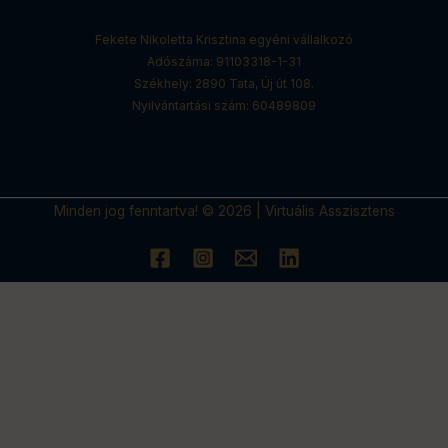
Fekete Nikoletta Krisztina egyéni vállalkozó
Adószáma: 91103318-1-31
Székhely: 2890 Tata, Új út 108.
Nyilvántartási szám: 60489809
Minden jog fenntartva! © 2026
|
Virtuális Asszisztens