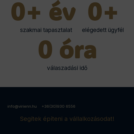
0
+ év 
0
+
szakmai tapasztalat
elégedett ügyfél
0
 óra
válaszadási idő
info@virienn.hu +36(30)930 6556
Segítek építeni a vállalkozásodat!