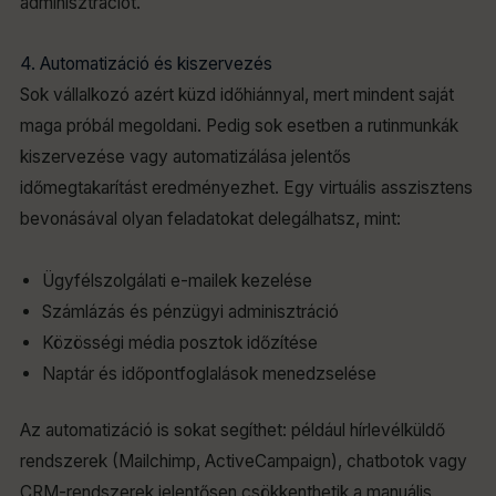
adminisztrációt.
4. Automatizáció és kiszervezés
Sok vállalkozó azért küzd időhiánnyal, mert mindent saját
maga próbál megoldani. Pedig sok esetben a rutinmunkák
kiszervezése vagy automatizálása jelentős
időmegtakarítást eredményezhet. Egy virtuális asszisztens
bevonásával olyan feladatokat delegálhatsz, mint:
Ügyfélszolgálati e-mailek kezelése
Számlázás és pénzügyi adminisztráció
Közösségi média posztok időzítése
Naptár és időpontfoglalások menedzselése
Az automatizáció is sokat segíthet: például hírlevélküldő
rendszerek (Mailchimp, ActiveCampaign), chatbotok vagy
CRM-rendszerek jelentősen csökkenthetik a manuális