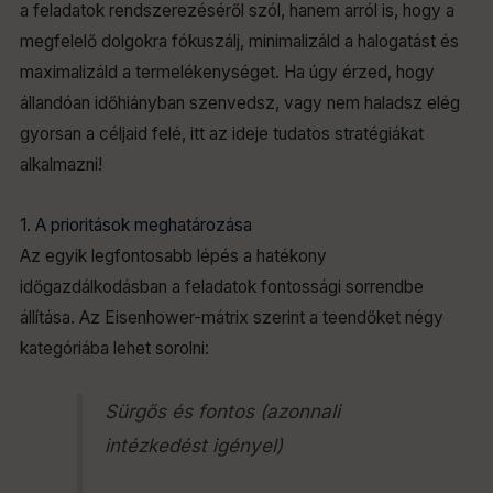
a feladatok rendszerezéséről szól, hanem arról is, hogy a
megfelelő dolgokra fókuszálj, minimalizáld a halogatást és
maximalizáld a termelékenységet. Ha úgy érzed, hogy
állandóan időhiányban szenvedsz, vagy nem haladsz elég
gyorsan a céljaid felé, itt az ideje tudatos stratégiákat
alkalmazni!
1. A prioritások meghatározása
Az egyik legfontosabb lépés a hatékony
időgazdálkodásban a feladatok fontossági sorrendbe
állítása. Az Eisenhower-mátrix szerint a teendőket négy
kategóriába lehet sorolni:
Sürgős és fontos (azonnali
intézkedést igényel)